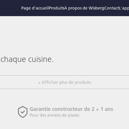
Page d'accueil
Produits
À propos de Wisberg
Contact
L'app
.
 chaque cuisine.
+ Afficher plus de produits
Garantie constructeur de 2 + 1 ans
Pour des années de plaisir.