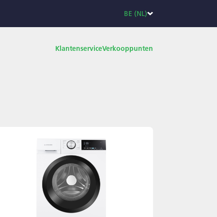
BE (NL)
Klantenservice
Verkooppunten