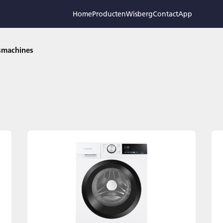
Home
Producten
Wisberg
Contact
App
machines