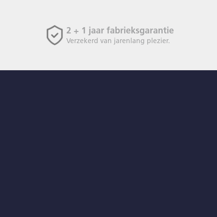
2 + 1 jaar fabrieksgarantie
Verzekerd van jarenlang plezier.