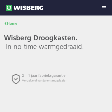
Home
Wisberg Droogkasten.
In no-time warmgedraaid.
2 + 1 jaar fabrieksgarantie
Verzekerd van jarenlang plezier.